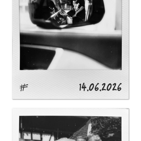
#
14.06.2026