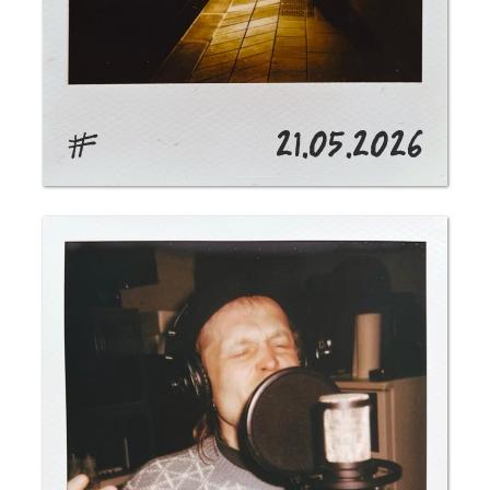
#
21.05.2026