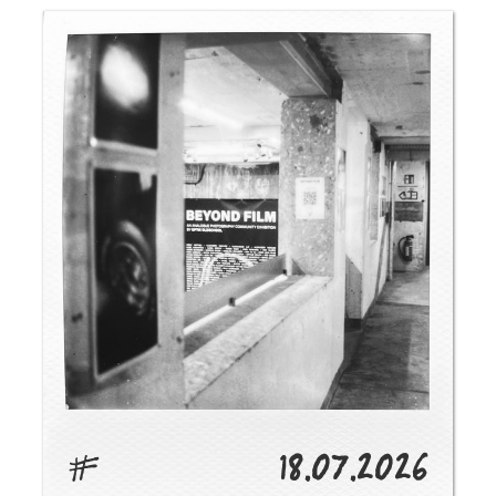
#
18.07.2026