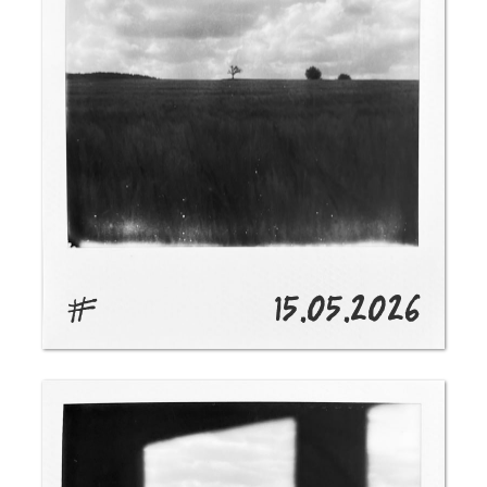
#
15.05.2026