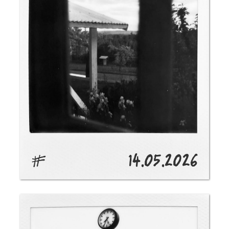
#
14.05.2026