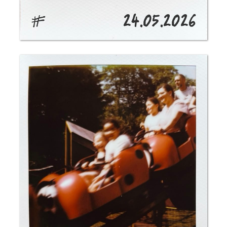
#
24.05.2026