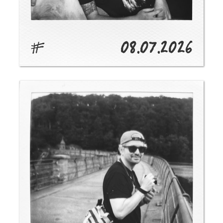
#
08.07.2026