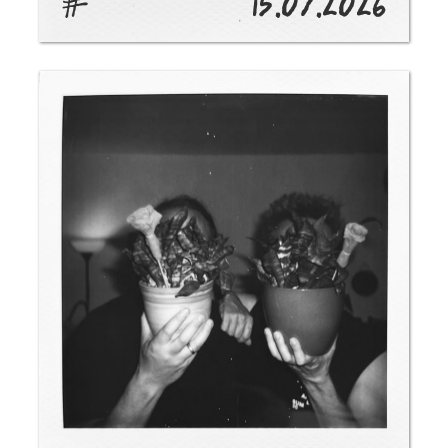
#
15.07.2026