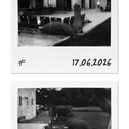
#
17.06.2026