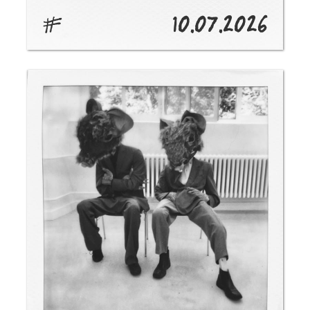
#
10.07.2026